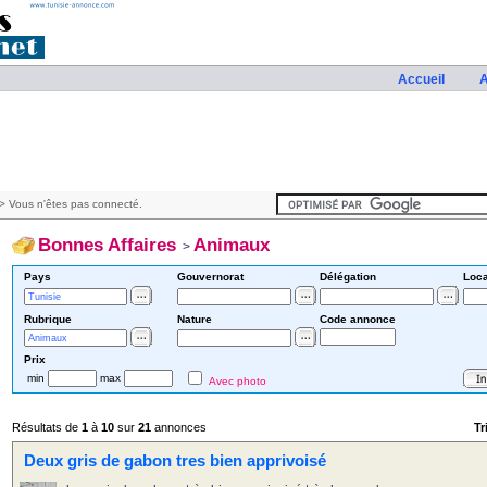
Accueil
A
> Vous n'êtes pas connecté.
Bonnes Affaires
Animaux
>
Pays
Gouvernorat
Délégation
Loca
Rubrique
Nature
Code annonce
Prix
min
max
Avec photo
Résultats de
1
à
10
sur
21
annonces
Tr
Deux gris de gabon tres bien apprivoisé