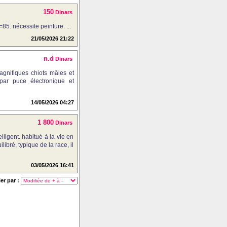
150
Dinars
5. nécessite peinture. ...
21/05/2026 21:22
n.d
Dinars
gnifiques chiots mâles et
 par puce électronique et
14/05/2026 04:27
1 800
Dinars
lligent. habitué à la vie en
ibré, typique de la race, il
03/05/2026 16:41
ier par :