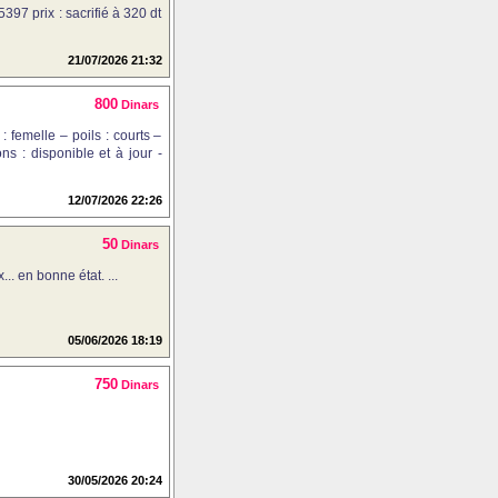
397 prix : sacrifié à 320 dt
21/07/2026 21:32
800
Dinars
 femelle – poils : courts –
ns : disponible et à jour -
12/07/2026 22:26
50
Dinars
. en bonne état. ...
05/06/2026 18:19
750
Dinars
30/05/2026 20:24