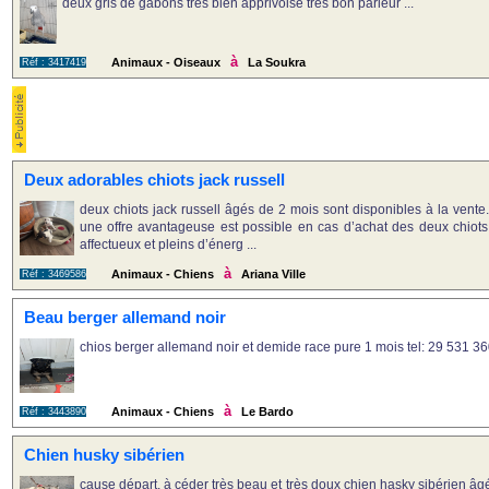
deux gris de gabons très bien apprivoisé très bon parleur ...
à
Animaux - Oiseaux
La Soukra
Réf : 3417419
Deux adorables chiots jack russell
deux chiots jack russell âgés de 2 mois sont disponibles à la vente. 
une offre avantageuse est possible en cas d’achat des deux chiots
affectueux et pleins d’énerg ...
à
Animaux - Chiens
Ariana Ville
Réf : 3469586
Beau berger allemand noir
chios berger allemand noir et demide race pure 1 mois tel: 29 531 360
à
Animaux - Chiens
Le Bardo
Réf : 3443890
Chien husky sibérien
cause départ, à céder très beau et très doux chien hasky sibérien âg