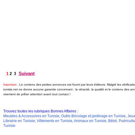
Suivant
1
2
3
Important :
Le contenu des petites annonces est fourni par leurs éditeurs. Malgré les vérifica
tunisie.net ne donne aucune garantie concernant : la véracité, la qualité et le contenu des a
vivement de prêter attention avant tout contact !
Trouvez toutes les rubriques Bonnes Affaires :
Meubles & Accessoires en Tunisie
,
Outils Bricolage et jardinage en Tunisie
,
Jeux
Librairie en Tunisie
,
Vêtements en Tunisie
,
Animaux en Tunisie
,
Bébé, Puéricultu
Tunisie