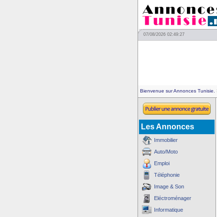
07/08/2026 02:49:27
Bienvenue sur Annonces Tunisie.
Les Annonces
Immobilier
Auto/Moto
Emploi
Téléphonie
Image & Son
Eléctroménager
Informatique