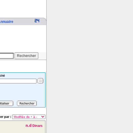
nnuaire
lité
ier par :
n.d
Dinars