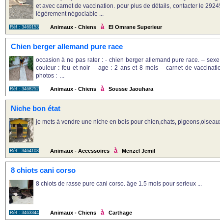
et avec carnet de vaccination. pour plus de détails, contacter le 29245
légèrement négociable ...
à
Animaux - Chiens
El Omrane Superieur
Réf : 3469153
Chien berger allemand pure race
occasion à ne pas rater : - chien berger allemand pure race. – sexe :
couleur : feu et noir – age : 2 ans et 8 mois – carnet de vaccinatio
photos : ...
à
Animaux - Chiens
Sousse Jaouhara
Réf : 3468252
Niche bon état
je mets à vendre une niche en bois pour chien,chats, pigeons,oiseaux..
à
Animaux - Accessoires
Menzel Jemil
Réf : 3464103
8 chiots cani corso
8 chiots de rasse pure cani corso. âge 1.5 mois pour serieux ...
à
Animaux - Chiens
Carthage
Réf : 3463344