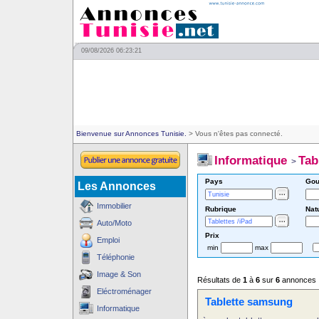
09/08/2026 06:23:21
Bienvenue sur Annonces Tunisie.
> Vous n'êtes pas connecté.
Informatique
Tab
>
Pays
Gou
Les Annonces
Immobilier
Rubrique
Nat
Auto/Moto
Prix
Emploi
min
max
Téléphonie
Image & Son
Résultats de
1
à
6
sur
6
annonces
Eléctroménager
Tablette samsung
Informatique