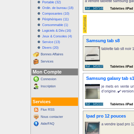
à vendre tablette samsung gala
Portable (32)
Ordin. de bureau (18)
Tablettes /iPa
Réf : 3457149
Composantes (10)
Périphériques (11)
Consommable (1)
Logiciels & Dév.(16)
Jeux & Consoles (4)
Samsung tab s8
Service (13)
Divers (20)
tablette tab s8 noi
Bonnes Affaires
Services
Tablettes /iPa
Réf : 3452637
Mon Compte
Samsung galaxy tab s10
Connexion
Inscription
je mets en vente u
d’origine. ✔️ version
Services
Tablettes /iPa
Réf : 3452243
Flux RSS
Ipad pro 12 pouces
Nous contacter
Aide/FAQ
a vendre ipad pro 12