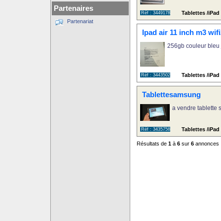
Partenaires
Tablettes /iPad
Réf : 3449178
Partenariat
Ipad air 11 inch m3 wif
256gb couleur bleu j
Tablettes /iPad
Réf : 3443502
Tablettesamsung
a vendre tablette
Tablettes /iPa
Réf : 3435758
Résultats de
1
à
6
sur
6
annonces