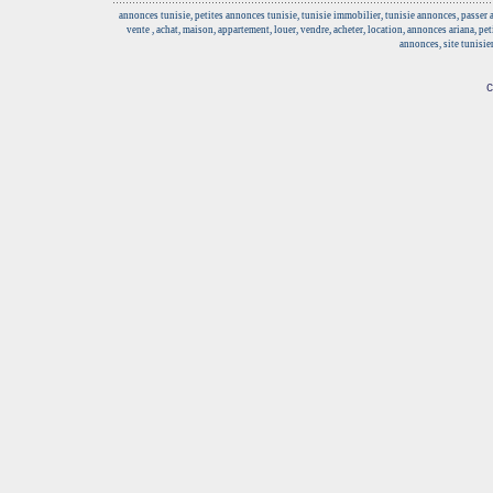
annonces tunisie, petites annonces tunisie, tunisie immobilier, tunisie annonces, passer
vente , achat, maison, appartement, louer, vendre, acheter, location, annonces ariana, pe
annonces, site tunisie
c