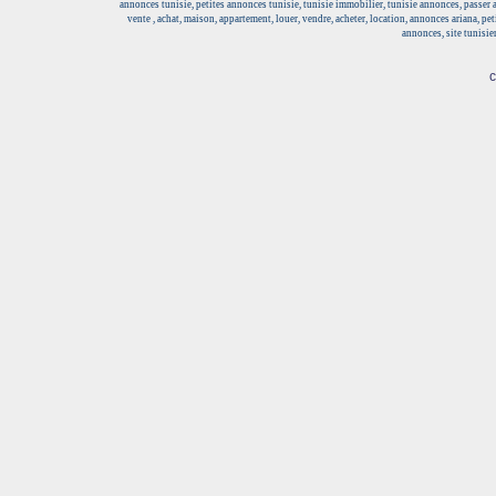
annonces tunisie, petites annonces tunisie, tunisie immobilier, tunisie annonces, passer
vente , achat, maison, appartement, louer, vendre, acheter, location, annonces ariana, pe
annonces, site tunisie
c