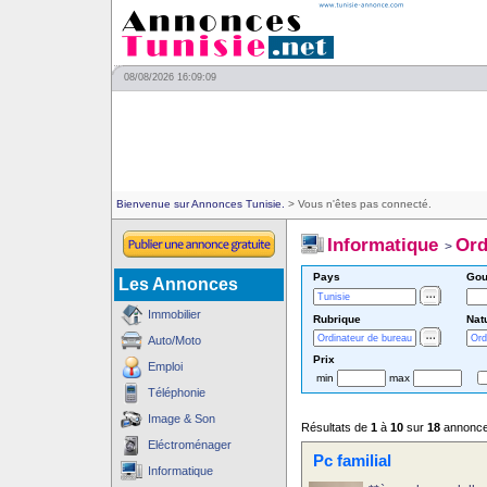
08/08/2026 16:09:09
Bienvenue sur Annonces Tunisie.
> Vous n'êtes pas connecté.
Informatique
Ord
>
Pays
Gou
Les Annonces
Immobilier
Rubrique
Nat
Auto/Moto
Prix
Emploi
min
max
Téléphonie
Image & Son
Résultats de
1
à
10
sur
18
annonc
Eléctroménager
Pc familial
Informatique