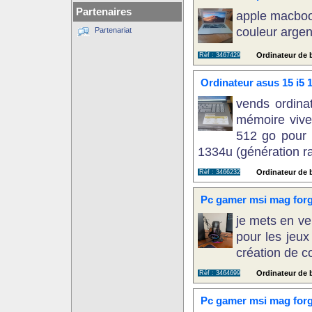
Partenaires
apple macbook
couleur argent
Partenariat
Ordinateur de b
Réf : 3467429
Ordinateur asus 15 i5 
vends ordinat
mémoire vive
512 go pour u
1334u (génération rap
Ordinateur de b
Réf : 3466232
Pc gamer msi mag forg
je mets en v
pour les jeux
création de co
Ordinateur de b
Réf : 3464699
Pc gamer msi mag forg