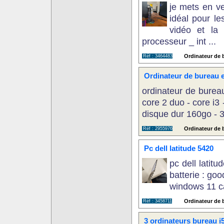
je mets en v
idéal pour le
vidéo et la
processeur _ int ...
Ordinateur de b
Réf : 3464483
Ordinateur de bureau e
ordinateur de bureau
core 2 duo - core i3 
disque dur 160go - 32
Ordinateur de b
Réf : 2955976
Pc dell latitude 5420
pc dell latit
batterie : go
windows 11 car
Ordinateur de b
Réf : 3458711
3 ordinateurs bureau i