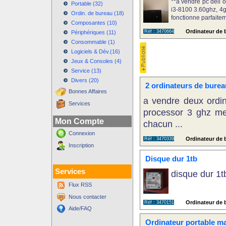
**à vendre pc dell op
Portable (32)
i3-8100 3.60ghz, 4g
Ordin. de bureau (18)
fonctionne parfaiteme
Composantes (10)
Ordinateur de b
Réf : 3470664
Périphériques (11)
Consommable (1)
Logiciels & Dév.(16)
Jeux & Consoles (4)
Service (13)
Divers (20)
2 ordinateurs de burea
Bonnes Affaires
a vendre deux ordi
Services
processor 3 ghz me
Mon Compte
chacun ...
Connexion
Ordinateur de b
Réf : 3470339
Inscription
Disque dur 1tb
Services
disque dur 1tb
Flux RSS
Nous contacter
Ordinateur de b
Réf : 3470151
Aide/FAQ
Ordinateur portable m