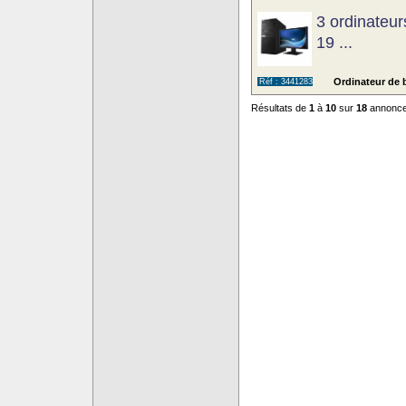
3 ordinateu
19 ...
Ordinateur de b
Réf : 3441283
Résultats de
1
à
10
sur
18
annonc