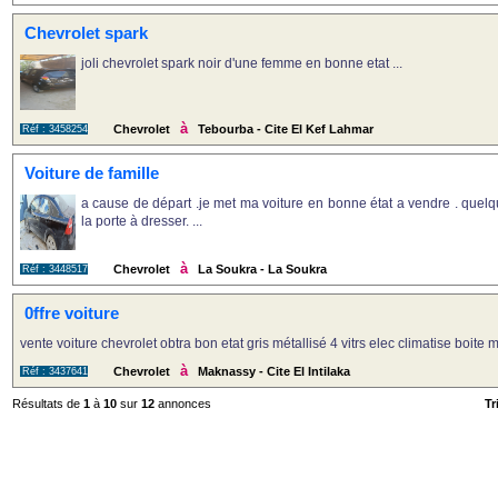
Chevrolet spark
joli chevrolet spark noir d'une femme en bonne etat ...
à
Chevrolet
Tebourba - Cite El Kef Lahmar
Réf : 3458254
Voiture de famille
a cause de départ .je met ma voiture en bonne état a vendre . quel
la porte à dresser. ...
à
Chevrolet
La Soukra - La Soukra
Réf : 3448517
0ffre voiture
vente voiture chevrolet obtra bon etat gris métallisé 4 vitrs elec climatise boite 
à
Chevrolet
Maknassy - Cite El Intilaka
Réf : 3437641
Résultats de
1
à
10
sur
12
annonces
Tr