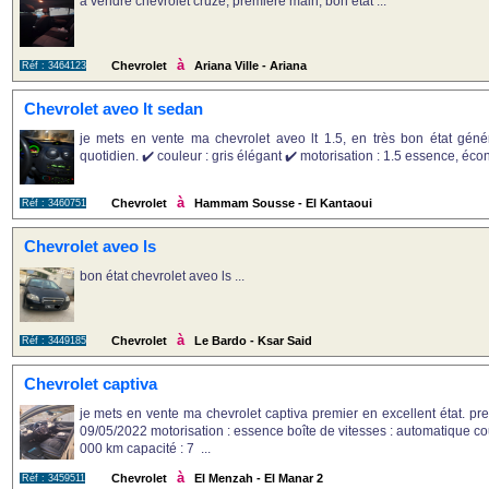
a vendre chevrolet cruze, première main, bon état ...
à
Chevrolet
Ariana Ville - Ariana
Réf : 3464123
Chevrolet aveo lt sedan
je mets en vente ma chevrolet aveo lt 1.5, en très bon état géné
quotidien. ✔️ couleur : gris élégant ✔️ motorisation : 1.5 essence, éco
à
Chevrolet
Hammam Sousse - El Kantaoui
Réf : 3460751
Chevrolet aveo ls
bon état chevrolet aveo ls ...
à
Chevrolet
Le Bardo - Ksar Said
Réf : 3449185
Chevrolet captiva
je mets en vente ma chevrolet captiva premier en excellent état. pre
09/05/2022 motorisation : essence boîte de vitesses : automatique cou
000 km capacité : 7 ...
à
Chevrolet
El Menzah - El Manar 2
Réf : 3459511