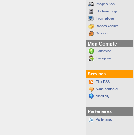
Image & Son
Eléctroménager
Informatique
Bonnes Affaires
Services
Mon Compte
Connexion
Inscription
Services
Flux RSS
Nous contacter
Aide/FAQ
Partenaires
Partenariat