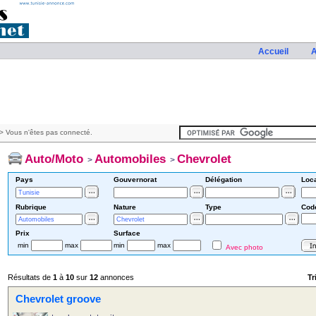
Accueil
A
> Vous n'êtes pas connecté.
Auto/Moto
Automobiles
Chevrolet
>
>
Pays
Gouvernorat
Délégation
Loca
Rubrique
Nature
Type
Cod
Prix
Surface
min
max
min
max
Avec photo
Résultats de
1
à
10
sur
12
annonces
Tr
Chevrolet groove