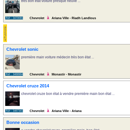
tres bon etat voiture presque neuve ...
à
Chevrolet
Ariana Ville - Riadh Landlous
Réf : 3470091
Chevrolet sonic
première main voiture médecin très bon état ...
à
Chevrolet
Monastir - Monastir
Réf : 3468994
Chevrolet cruze 2014
chevrolet cruze bon état à vendre première main bon état ...
à
Chevrolet
Ariana Ville - Ariana
Réf : 3467341
Bonne occasion