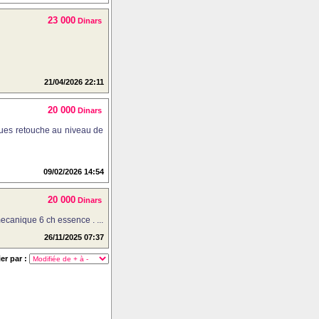
23 000
Dinars
21/04/2026 22:11
20 000
Dinars
ques retouche au niveau de
09/02/2026 14:54
20 000
Dinars
mecanique 6 ch essence . ...
26/11/2025 07:37
ier par :