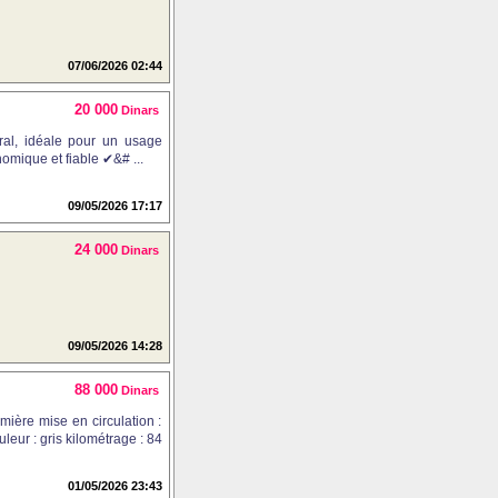
07/06/2026 02:44
20 000
Dinars
ral, idéale pour un usage
nomique et fiable ✔&# ...
09/05/2026 17:17
24 000
Dinars
09/05/2026 14:28
88 000
Dinars
mière mise en circulation :
leur : gris kilométrage : 84
01/05/2026 23:43