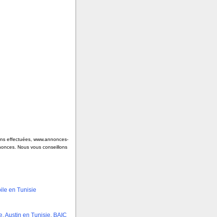
tions effectuées, www.annonces-
nnonces. Nous vous conseillons
le en Tunisie
e
,
Austin en Tunisie
,
BAIC