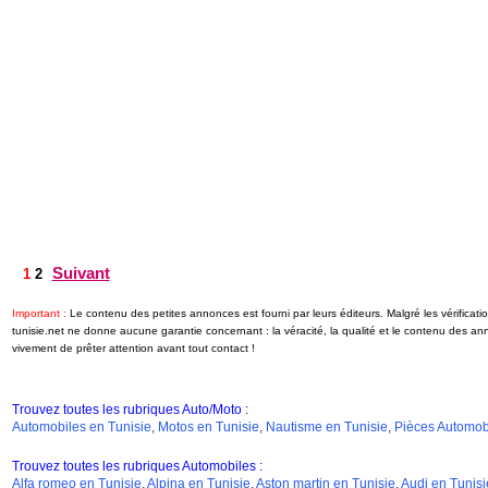
Suivant
1
2
Important :
Le contenu des petites annonces est fourni par leurs éditeurs. Malgré les vérifica
tunisie.net ne donne aucune garantie concernant : la véracité, la qualité et le contenu des a
vivement de prêter attention avant tout contact !
Trouvez toutes les rubriques Auto/Moto :
Automobiles en Tunisie
,
Motos en Tunisie
,
Nautisme en Tunisie
,
Pièces Automobi
Trouvez toutes les rubriques Automobiles :
Alfa romeo en Tunisie
,
Alpina en Tunisie
,
Aston martin en Tunisie
,
Audi en Tunisi