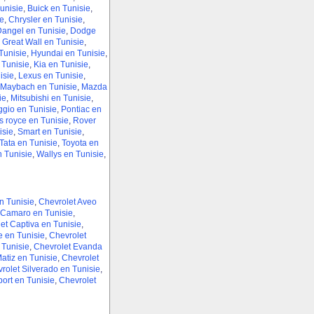
unisie
,
Buick en Tunisie
,
e
,
Chrysler en Tunisie
,
angel en Tunisie
,
Dodge
,
Great Wall en Tunisie
,
unisie
,
Hyundai en Tunisie
,
 Tunisie
,
Kia en Tunisie
,
isie
,
Lexus en Tunisie
,
Maybach en Tunisie
,
Mazda
ie
,
Mitsubishi en Tunisie
,
ggio en Tunisie
,
Pontiac en
s royce en Tunisie
,
Rover
isie
,
Smart en Tunisie
,
Tata en Tunisie
,
Toyota en
n Tunisie
,
Wallys en Tunisie
,
n Tunisie
,
Chevrolet Aveo
 Camaro en Tunisie
,
et Captiva en Tunisie
,
e en Tunisie
,
Chevrolet
 Tunisie
,
Chevrolet Evanda
atiz en Tunisie
,
Chevrolet
rolet Silverado en Tunisie
,
ort en Tunisie
,
Chevrolet