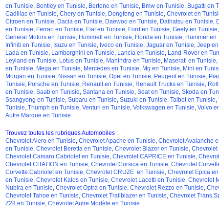
en Tunisie
,
Bentley en Tunisie
,
Bertone en Tunisie
,
Bmw en Tunisie
,
Bugatti en T
Cadillac en Tunisie
,
Chery en Tunisie
,
Dongfeng en Tunisie
,
Chevrolet en Tunisi
Citroen en Tunisie
,
Dacia en Tunisie
,
Daewoo en Tunisie
,
Daihatsu en Tunisie
,
D
en Tunisie
,
Ferrari en Tunisie
,
Fiat en Tunisie
,
Ford en Tunisie
,
Geely en Tunisie
General Motors en Tunisie
,
Hommell en Tunisie
,
Honda en Tunisie
,
Hummer en T
Infiniti en Tunisie
,
Isuzu en Tunisie
,
Iveco en Tunisie
,
Jaguar en Tunisie
,
Jeep en
Lada en Tunisie
,
Lamborghini en Tunisie
,
Lancia en Tunisie
,
Land-Rover en Tun
Leyland en Tunisie
,
Lotus en Tunisie
,
Mahindra en Tunisie
,
Maserati en Tunisie
,
en Tunisie
,
Mega en Tunisie
,
Mercedes en Tunisie
,
Mg en Tunisie
,
Mini en Tunis
Morgan en Tunisie
,
Nissan en Tunisie
,
Opel en Tunisie
,
Peugeot en Tunisie
,
Pia
Tunisie
,
Porsche en Tunisie
,
Renault en Tunisie
,
Renault Trucks en Tunisie
,
Roll
en Tunisie
,
Saab en Tunisie
,
Santana en Tunisie
,
Seat en Tunisie
,
Skoda en Tun
Ssangyong en Tunisie
,
Subaru en Tunisie
,
Suzuki en Tunisie
,
Talbot en Tunisie
,
Tunisie
,
Triumph en Tunisie
,
Venturi en Tunisie
,
Volkswagen en Tunisie
,
Volvo e
Autre Marque en Tunisie
Trouvez toutes les rubriques Automobiles :
Chevrolet Alero en Tunisie
,
Chevrolet Apache en Tunisie
,
Chevrolet Avalanche e
en Tunisie
,
Chevrolet Beretta en Tunisie
,
Chevrolet Blazer en Tunisie
,
Chevrolet
Chevrolet Camaro.Cabriolet en Tunisie
,
Chevrolet CAPRICE en Tunisie
,
Chevrol
Chevrolet CITATION en Tunisie
,
Chevrolet Corsica en Tunisie
,
Chevrolet Corvett
Corvette.Cabriolet en Tunisie
,
Chevrolet CRUZE en Tunisie
,
Chevrolet Epica en
en Tunisie
,
Chevrolet Kalos en Tunisie
,
Chevrolet Lacetti en Tunisie
,
Chevrolet M
Nubira en Tunisie
,
Chevrolet Optra en Tunisie
,
Chevrolet Rezzo en Tunisie
,
Chev
Chevrolet Tahoe en Tunisie
,
Chevrolet Trailblazer en Tunisie
,
Chevrolet Trans.Sp
Z28 en Tunisie
,
Chevrolet Autre Modèle en Tunisie