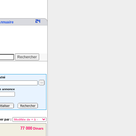
nnuaire
lité
e annonce
ier par :
77 000
Dinars