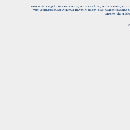
annonces tunisie, petites annonces tunisie, tunisie immobilier, tunisie annonces, passer
vente , achat, maison, appartement, louer, vendre, acheter, location, annonces ariana, pe
annonces, site tunisie
c