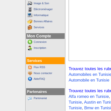
Image & Son
Eléctroménager
Informatique
Bonnes Affaires
Services
Mon Compte
Connexion
Inscription
Services
Flux RSS
Trouvez toutes les rub
Nous contacter
Automobiles en Tunisi
Aide/FAQ
Automobile en Tunisie
Trouvez toutes les rub
Partenaires
Alfa romeo en Tunisie
,
Partenariat
Tunisie
,
Austin en Tuni
Tunisie
,
Bmw en Tunis