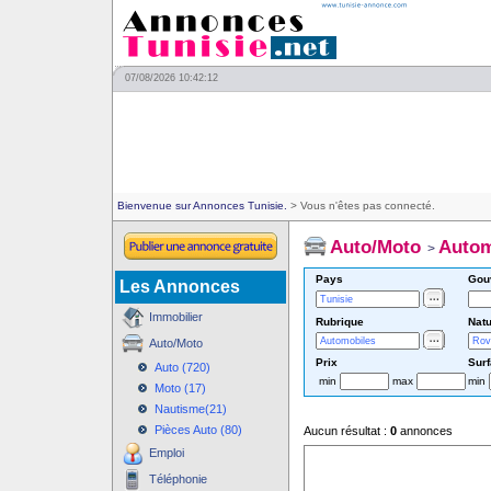
07/08/2026 10:42:12
Bienvenue sur Annonces Tunisie.
> Vous n'êtes pas connecté.
Auto/Moto
Autom
>
Pays
Gou
Les Annonces
Immobilier
Rubrique
Natu
Auto/Moto
Prix
Sur
Auto (720)
min
max
min
Moto (17)
Nautisme(21)
Pièces Auto (80)
Aucun résultat :
0
annonces
Emploi
Téléphonie