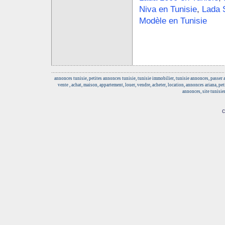
Niva en Tunisie
,
Lada 
Modèle en Tunisie
annonces tunisie, petites annonces tunisie, tunisie immobilier, tunisie annonces, passer
vente , achat, maison, appartement, louer, vendre, acheter, location, annonces ariana, pe
annonces, site tunisie
c