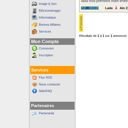
lada niva première main entreti
Image & Son
à
Lada
Ain 
Réf : 3463196
Eléctroménager
Informatique
Bonnes Affaires
Services
Résultats de
1
à
1
sur
1
annonces
Mon Compte
Connexion
Inscription
Services
Flux RSS
Nous contacter
Aide/FAQ
Partenaires
Partenariat