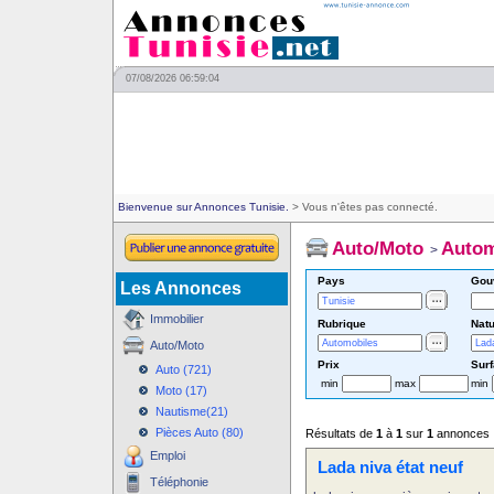
07/08/2026 06:59:04
Bienvenue sur Annonces Tunisie.
> Vous n'êtes pas connecté.
Auto/Moto
Autom
>
Pays
Gou
Les Annonces
Immobilier
Rubrique
Natu
Auto/Moto
Prix
Sur
Auto (721)
min
max
min
Moto (17)
Nautisme(21)
Pièces Auto (80)
Résultats de
1
à
1
sur
1
annonces
Emploi
Lada niva état neuf
Téléphonie