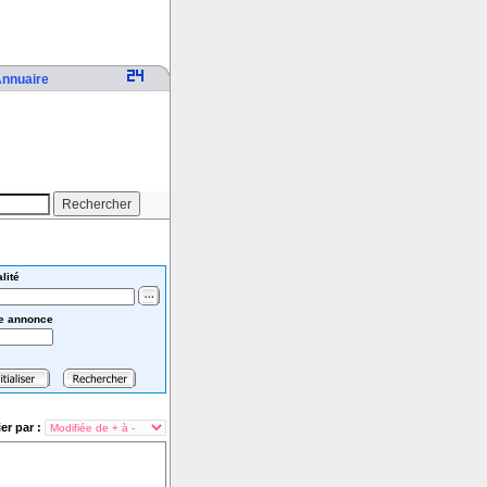
nnuaire
lité
e annonce
ier par :