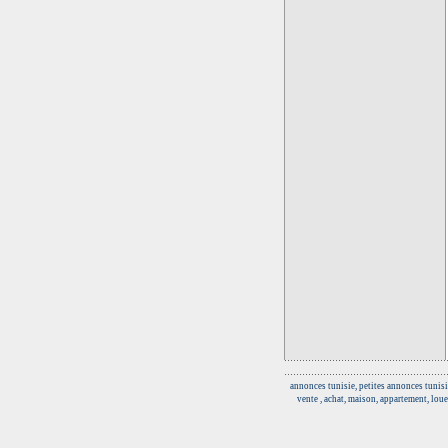
annonces tunisie, petites annonces tunisi
vente , achat, maison, appartement, loue