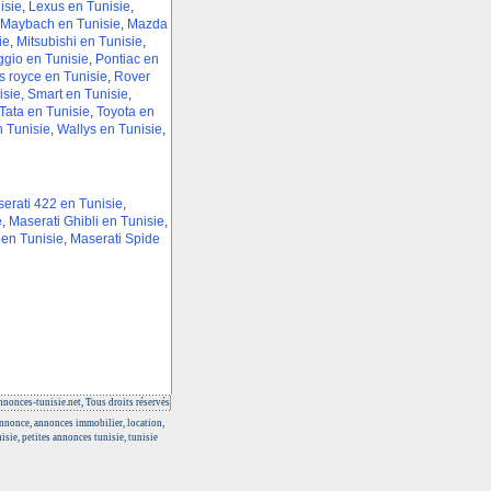
isie
,
Lexus en Tunisie
,
Maybach en Tunisie
,
Mazda
ie
,
Mitsubishi en Tunisie
,
ggio en Tunisie
,
Pontiac en
s royce en Tunisie
,
Rover
isie
,
Smart en Tunisie
,
Tata en Tunisie
,
Toyota en
n Tunisie
,
Wallys en Tunisie
,
erati 422 en Tunisie
,
e
,
Maserati Ghibli en Tunisie
,
en Tunisie
,
Maserati Spide
nonces-tunisie.net, Tous droits réservés
 annonce, annonces immobilier, location,
isie, petites annonces tunisie, tunisie