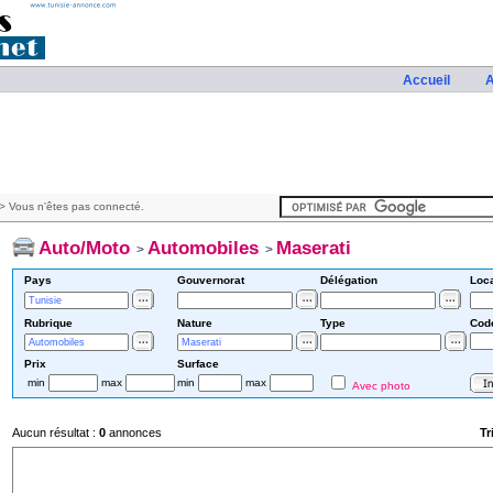
Accueil
A
> Vous n'êtes pas connecté.
Auto/Moto
Automobiles
Maserati
>
>
Pays
Gouvernorat
Délégation
Loca
Rubrique
Nature
Type
Cod
Prix
Surface
min
max
min
max
Avec photo
Aucun résultat :
0
annonces
Tr