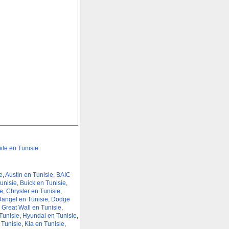
le en Tunisie
e
,
Austin en Tunisie
,
BAIC
unisie
,
Buick en Tunisie
,
e
,
Chrysler en Tunisie
,
angel en Tunisie
,
Dodge
,
Great Wall en Tunisie
,
unisie
,
Hyundai en Tunisie
,
 Tunisie
,
Kia en Tunisie
,