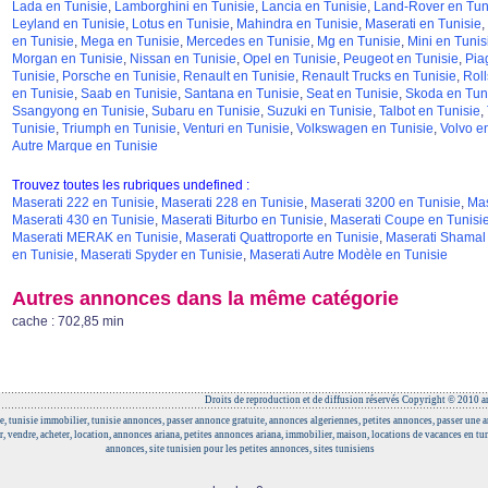
Lada en Tunisie
,
Lamborghini en Tunisie
,
Lancia en Tunisie
,
Land-Rover en Tun
Leyland en Tunisie
,
Lotus en Tunisie
,
Mahindra en Tunisie
,
Maserati en Tunisie
,
en Tunisie
,
Mega en Tunisie
,
Mercedes en Tunisie
,
Mg en Tunisie
,
Mini en Tunis
Morgan en Tunisie
,
Nissan en Tunisie
,
Opel en Tunisie
,
Peugeot en Tunisie
,
Pia
Tunisie
,
Porsche en Tunisie
,
Renault en Tunisie
,
Renault Trucks en Tunisie
,
Roll
en Tunisie
,
Saab en Tunisie
,
Santana en Tunisie
,
Seat en Tunisie
,
Skoda en Tun
Ssangyong en Tunisie
,
Subaru en Tunisie
,
Suzuki en Tunisie
,
Talbot en Tunisie
,
Tunisie
,
Triumph en Tunisie
,
Venturi en Tunisie
,
Volkswagen en Tunisie
,
Volvo e
Autre Marque en Tunisie
Trouvez toutes les rubriques undefined :
Maserati 222 en Tunisie
,
Maserati 228 en Tunisie
,
Maserati 3200 en Tunisie
,
Mas
Maserati 430 en Tunisie
,
Maserati Biturbo en Tunisie
,
Maserati Coupe en Tunisi
Maserati MERAK en Tunisie
,
Maserati Quattroporte en Tunisie
,
Maserati Shamal 
en Tunisie
,
Maserati Spyder en Tunisie
,
Maserati Autre Modèle en Tunisie
Autres annonces dans la même catégorie
cache : 702,85 min
Droits de reproduction et de diffusion réservés Copyright © 2010 an
e, tunisie immobilier, tunisie annonces, passer annonce gratuite, annonces algeriennes, petites annonces, passer une
r, vendre, acheter, location, annonces ariana, petites annonces ariana, immobilier, maison, locations de vacances en tun
annonces, site tunisien pour les petites annonces, sites tunisiens