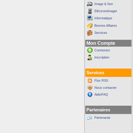
Image & Son
Eléctroménager
Informatique
Bonnes Affaires
Services
Mon Compte
Connexion
Inscription
Services
Flux RSS
Nous contacter
Aide/FAQ
Partenaires
Partenariat