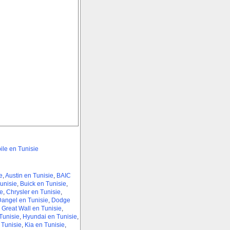
le en Tunisie
e
,
Austin en Tunisie
,
BAIC
unisie
,
Buick en Tunisie
,
e
,
Chrysler en Tunisie
,
angel en Tunisie
,
Dodge
,
Great Wall en Tunisie
,
unisie
,
Hyundai en Tunisie
,
 Tunisie
,
Kia en Tunisie
,