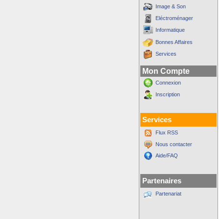
Image & Son
Eléctroménager
Informatique
Bonnes Affaires
Services
Mon Compte
Connexion
Inscription
Services
Flux RSS
Nous contacter
Aide/FAQ
Partenaires
Partenariat