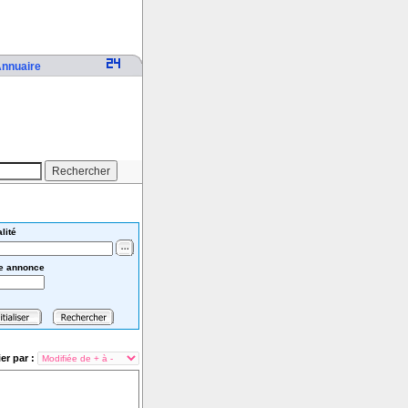
nnuaire
lité
e annonce
ier par :