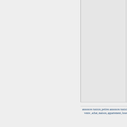
annonces tunisie, petites annonces tunisi
vente , achat, maison, appartement, loue