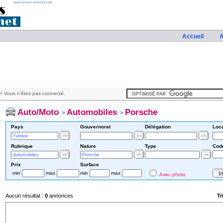
Accueil
A
> Vous n'êtes pas connecté.
Auto/Moto
Automobiles
Porsche
>
>
Pays
Gouvernorat
Délégation
Loca
Rubrique
Nature
Type
Cod
Prix
Surface
min
max
min
max
Avec photo
Aucun résultat :
0
annonces
Tr