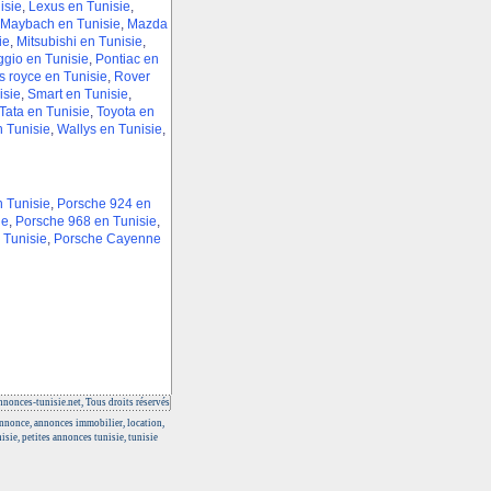
isie
,
Lexus en Tunisie
,
Maybach en Tunisie
,
Mazda
ie
,
Mitsubishi en Tunisie
,
ggio en Tunisie
,
Pontiac en
s royce en Tunisie
,
Rover
isie
,
Smart en Tunisie
,
Tata en Tunisie
,
Toyota en
n Tunisie
,
Wallys en Tunisie
,
 Tunisie
,
Porsche 924 en
ie
,
Porsche 968 en Tunisie
,
 Tunisie
,
Porsche Cayenne
nonces-tunisie.net, Tous droits réservés
 annonce, annonces immobilier, location,
isie, petites annonces tunisie, tunisie