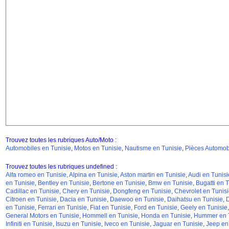
Trouvez toutes les rubriques Auto/Moto :
Automobiles en Tunisie
,
Motos en Tunisie
,
Nautisme en Tunisie
,
Pièces Automobi
Trouvez toutes les rubriques undefined :
Alfa romeo en Tunisie
,
Alpina en Tunisie
,
Aston martin en Tunisie
,
Audi en Tunisi
en Tunisie
,
Bentley en Tunisie
,
Bertone en Tunisie
,
Bmw en Tunisie
,
Bugatti en T
Cadillac en Tunisie
,
Chery en Tunisie
,
Dongfeng en Tunisie
,
Chevrolet en Tunisi
Citroen en Tunisie
,
Dacia en Tunisie
,
Daewoo en Tunisie
,
Daihatsu en Tunisie
,
D
en Tunisie
,
Ferrari en Tunisie
,
Fiat en Tunisie
,
Ford en Tunisie
,
Geely en Tunisie
General Motors en Tunisie
,
Hommell en Tunisie
,
Honda en Tunisie
,
Hummer en T
Infiniti en Tunisie
,
Isuzu en Tunisie
,
Iveco en Tunisie
,
Jaguar en Tunisie
,
Jeep en