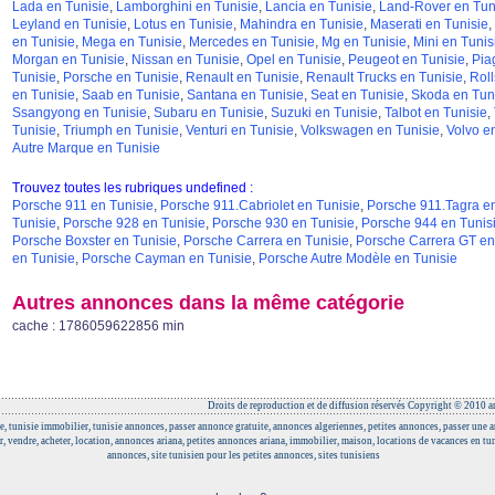
Lada en Tunisie
,
Lamborghini en Tunisie
,
Lancia en Tunisie
,
Land-Rover en Tun
Leyland en Tunisie
,
Lotus en Tunisie
,
Mahindra en Tunisie
,
Maserati en Tunisie
,
en Tunisie
,
Mega en Tunisie
,
Mercedes en Tunisie
,
Mg en Tunisie
,
Mini en Tunis
Morgan en Tunisie
,
Nissan en Tunisie
,
Opel en Tunisie
,
Peugeot en Tunisie
,
Pia
Tunisie
,
Porsche en Tunisie
,
Renault en Tunisie
,
Renault Trucks en Tunisie
,
Roll
en Tunisie
,
Saab en Tunisie
,
Santana en Tunisie
,
Seat en Tunisie
,
Skoda en Tun
Ssangyong en Tunisie
,
Subaru en Tunisie
,
Suzuki en Tunisie
,
Talbot en Tunisie
,
Tunisie
,
Triumph en Tunisie
,
Venturi en Tunisie
,
Volkswagen en Tunisie
,
Volvo e
Autre Marque en Tunisie
Trouvez toutes les rubriques undefined :
Porsche 911 en Tunisie
,
Porsche 911.Cabriolet en Tunisie
,
Porsche 911.Tagra en
Tunisie
,
Porsche 928 en Tunisie
,
Porsche 930 en Tunisie
,
Porsche 944 en Tunis
Porsche Boxster en Tunisie
,
Porsche Carrera en Tunisie
,
Porsche Carrera GT en
en Tunisie
,
Porsche Cayman en Tunisie
,
Porsche Autre Modèle en Tunisie
Autres annonces dans la même catégorie
cache : 1786059622856 min
Droits de reproduction et de diffusion réservés Copyright © 2010 an
e, tunisie immobilier, tunisie annonces, passer annonce gratuite, annonces algeriennes, petites annonces, passer une
r, vendre, acheter, location, annonces ariana, petites annonces ariana, immobilier, maison, locations de vacances en tun
annonces, site tunisien pour les petites annonces, sites tunisiens