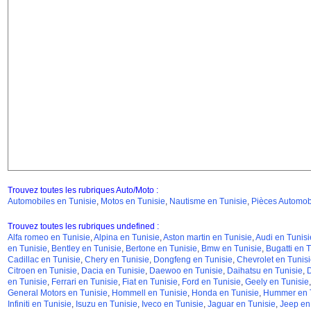
Trouvez toutes les rubriques Auto/Moto :
Automobiles en Tunisie
,
Motos en Tunisie
,
Nautisme en Tunisie
,
Pièces Automobi
Trouvez toutes les rubriques undefined :
Alfa romeo en Tunisie
,
Alpina en Tunisie
,
Aston martin en Tunisie
,
Audi en Tunisi
en Tunisie
,
Bentley en Tunisie
,
Bertone en Tunisie
,
Bmw en Tunisie
,
Bugatti en T
Cadillac en Tunisie
,
Chery en Tunisie
,
Dongfeng en Tunisie
,
Chevrolet en Tunisi
Citroen en Tunisie
,
Dacia en Tunisie
,
Daewoo en Tunisie
,
Daihatsu en Tunisie
,
D
en Tunisie
,
Ferrari en Tunisie
,
Fiat en Tunisie
,
Ford en Tunisie
,
Geely en Tunisie
General Motors en Tunisie
,
Hommell en Tunisie
,
Honda en Tunisie
,
Hummer en T
Infiniti en Tunisie
,
Isuzu en Tunisie
,
Iveco en Tunisie
,
Jaguar en Tunisie
,
Jeep en