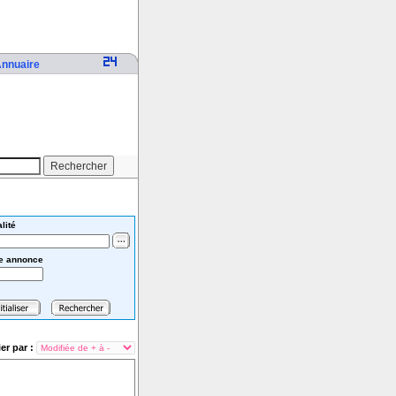
nnuaire
lité
e annonce
ier par :