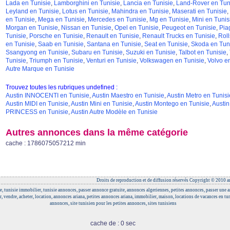
Lada en Tunisie
,
Lamborghini en Tunisie
,
Lancia en Tunisie
,
Land-Rover en Tun
Leyland en Tunisie
,
Lotus en Tunisie
,
Mahindra en Tunisie
,
Maserati en Tunisie
,
en Tunisie
,
Mega en Tunisie
,
Mercedes en Tunisie
,
Mg en Tunisie
,
Mini en Tunis
Morgan en Tunisie
,
Nissan en Tunisie
,
Opel en Tunisie
,
Peugeot en Tunisie
,
Pia
Tunisie
,
Porsche en Tunisie
,
Renault en Tunisie
,
Renault Trucks en Tunisie
,
Roll
en Tunisie
,
Saab en Tunisie
,
Santana en Tunisie
,
Seat en Tunisie
,
Skoda en Tun
Ssangyong en Tunisie
,
Subaru en Tunisie
,
Suzuki en Tunisie
,
Talbot en Tunisie
,
Tunisie
,
Triumph en Tunisie
,
Venturi en Tunisie
,
Volkswagen en Tunisie
,
Volvo e
Autre Marque en Tunisie
Trouvez toutes les rubriques undefined :
Austin INNOCENTI en Tunisie
,
Austin Maestro en Tunisie
,
Austin Metro en Tunisi
Austin MIDI en Tunisie
,
Austin Mini en Tunisie
,
Austin Montego en Tunisie
,
Austi
PRINCESS en Tunisie
,
Austin Autre Modèle en Tunisie
Autres annonces dans la même catégorie
cache : 1786075057212 min
Droits de reproduction et de diffusion réservés Copyright © 2010 an
e, tunisie immobilier, tunisie annonces, passer annonce gratuite, annonces algeriennes, petites annonces, passer une
r, vendre, acheter, location, annonces ariana, petites annonces ariana, immobilier, maison, locations de vacances en tun
annonces, site tunisien pour les petites annonces, sites tunisiens
cache de : 0 sec