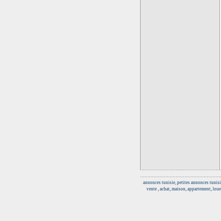
annonces tunisie, petites annonces tunisi
vente , achat, maison, appartement, loue