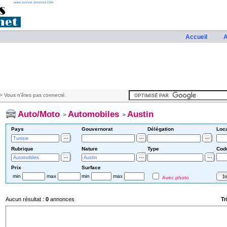
Accueil
A
> Vous n'êtes pas connecté.
Auto/Moto
Automobiles
Austin
>
>
Pays
Gouvernorat
Délégation
Loca
Rubrique
Nature
Type
Cod
Prix
Surface
min
max
min
max
Avec photo
Aucun résultat :
0
annonces
Tr