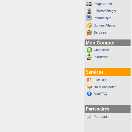
Image & Son
Eléctroménager
Informatique
Bonnes Affaires
Services
Mon Compte
Connexion
Inscription
Services
Flux RSS
Nous contacter
Aide/FAQ
Partenaires
Partenariat