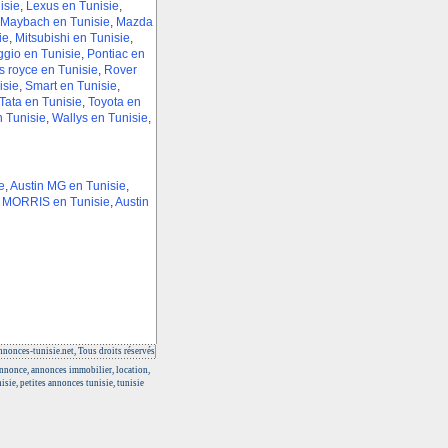
isie
,
Lexus en Tunisie
,
Maybach en Tunisie
,
Mazda
ie
,
Mitsubishi en Tunisie
,
ggio en Tunisie
,
Pontiac en
s royce en Tunisie
,
Rover
isie
,
Smart en Tunisie
,
Tata en Tunisie
,
Toyota en
n Tunisie
,
Wallys en Tunisie
,
e
,
Austin MG en Tunisie
,
n MORRIS en Tunisie
,
Austin
nonces-tunisie.net, Tous droits réservés
 annonce, annonces immobilier, location,
isie, petites annonces tunisie, tunisie