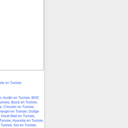
le en Tunisie
e
,
Austin en Tunisie
,
BAIC
unisie
,
Buick en Tunisie
,
e
,
Chrysler en Tunisie
,
angel en Tunisie
,
Dodge
,
Great Wall en Tunisie
,
unisie
,
Hyundai en Tunisie
,
 Tunisie
,
Kia en Tunisie
,