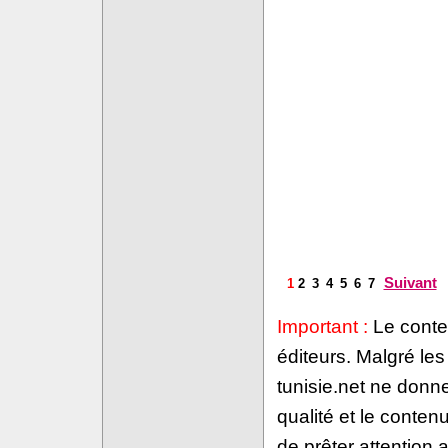
Suivant
1
2
3
4
5
6
7
Important :
Le conten
éditeurs. Malgré le
tunisie.net ne donne
qualité et le conte
de prêter attention a