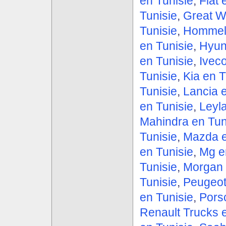
en Tunisie
,
Fiat 
Tunisie
,
Great Wa
Tunisie
,
Hommell
en Tunisie
,
Hyun
en Tunisie
,
Iveco
Tunisie
,
Kia en T
Tunisie
,
Lancia e
en Tunisie
,
Leyl
Mahindra en Tun
Tunisie
,
Mazda e
en Tunisie
,
Mg e
Tunisie
,
Morgan 
Tunisie
,
Peugeot
en Tunisie
,
Pors
Renault Trucks 