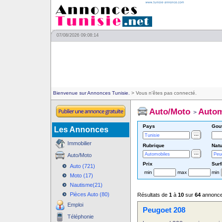
07/08/2026 09:08:14
Bienvenue sur Annonces Tunisie.
> Vous n'êtes pas connecté.
Auto/Moto
Autom
>
Pays
Gou
Les Annonces
Immobilier
Rubrique
Natu
Auto/Moto
Prix
Sur
Auto (721)
min
max
min
Moto (17)
Nautisme(21)
Pièces Auto (80)
Résultats de
1
à
10
sur
64
annonc
Emploi
Peugoet 208
Téléphonie