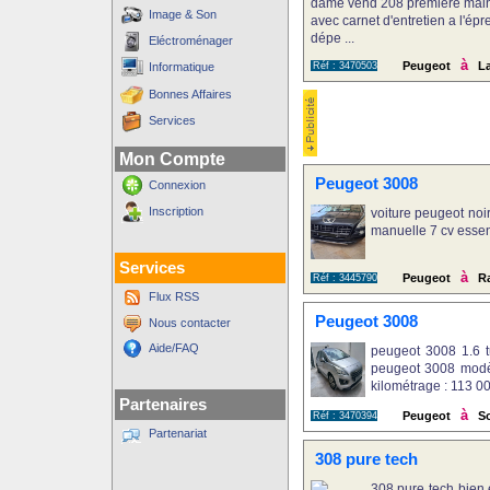
dame vend 208 premiere main b
Image & Son
avec carnet d'entretien a l'épr
dépe ...
Eléctroménager
à
Peugeot
La
Informatique
Réf : 3470503
Bonnes Affaires
Services
Mon Compte
Peugeot 3008
Connexion
Inscription
voiture peugeot noi
manuelle 7 cv essen
Services
à
Peugeot
R
Réf : 3445790
Flux RSS
Peugeot 3008
Nous contacter
Aide/FAQ
peugeot 3008 1.6 
peugeot 3008 modèl
kilométrage : 113 000
Partenaires
à
Peugeot
So
Réf : 3470394
Partenariat
308 pure tech
308 pure tech bien