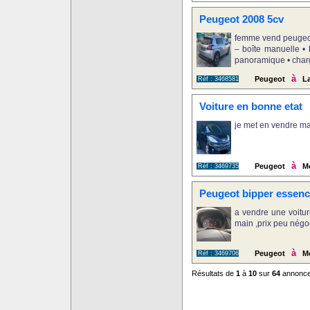
Peugeot 2008 5cv
femme vend peugeot 
– boîte manuelle • 
panoramique • charg
à
Peugeot
La
Réf : 3468581
Voiture en bonne etat
je met en vendre ma 
à
Peugeot
M
Réf : 3469735
Peugeot bipper essenc
a vendre une voitu
main ,prix peu négoc
à
Peugeot
M
Réf : 3469706
Résultats de
1
à
10
sur
64
annonc