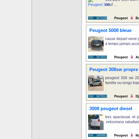
neuf ...
à
Peugeot
Ba
Réf : 3470268
Peugeot 5008 bleue
cause depart vend p
à temps jamais accid
à
Peugeot
Ar
Réf : 3470052
Peugeot 308sw propre b
peugeot 308 sw 201
famille ou longs trajet
à
Peugeot
Dj
Réf : 3470012
3008 peugeot diesel
tres spacieuse et p
,retroviseur rabattable 
à
Peugeot
Na
Réf : 3469862