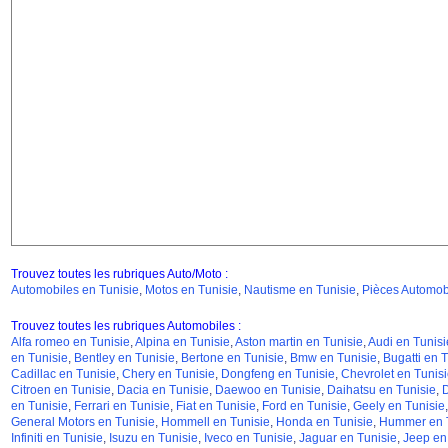
Trouvez toutes les rubriques Auto/Moto :
Automobiles en Tunisie
,
Motos en Tunisie
,
Nautisme en Tunisie
,
Pièces Automobi
Trouvez toutes les rubriques Automobiles :
Alfa romeo en Tunisie
,
Alpina en Tunisie
,
Aston martin en Tunisie
,
Audi en Tunisi
en Tunisie
,
Bentley en Tunisie
,
Bertone en Tunisie
,
Bmw en Tunisie
,
Bugatti en T
Cadillac en Tunisie
,
Chery en Tunisie
,
Dongfeng en Tunisie
,
Chevrolet en Tunisi
Citroen en Tunisie
,
Dacia en Tunisie
,
Daewoo en Tunisie
,
Daihatsu en Tunisie
,
D
en Tunisie
,
Ferrari en Tunisie
,
Fiat en Tunisie
,
Ford en Tunisie
,
Geely en Tunisie
General Motors en Tunisie
,
Hommell en Tunisie
,
Honda en Tunisie
,
Hummer en T
Infiniti en Tunisie
,
Isuzu en Tunisie
,
Iveco en Tunisie
,
Jaguar en Tunisie
,
Jeep en