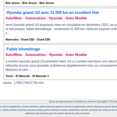
Ben arous - Ben Arous - Ben Arous
Hyundai grand i10 avec 31 000 km en excellent état
Auto/Moto - Automobiles - Hyundai - Autre Modèle
vend hyundai grand i10 populaire mise en circulation en décembre 2021, en par
et mécanique. faible kilométrage : seulement 31 000 km. véhicule toujours entr
e ...
Manouba - Oued Ellil - Oued Ellil
Faible kilométrage
Auto/Moto - Automobiles - Hyundai - Autre Modèle
a vendre hyundai grand i10 première main, 04 cv comme neuf dans son etat d
retouche encore sous garantie, entretenue régulièrement chez sa concessionn
(factures et carn ...
Tunis - El Menzah - El Menzah 1
cache : 1786174822758 min
Droits de reproduction et de diffusion réservés Copyright © 2010 an
e, tunisie immobilier, tunisie annonces, passer annonce gratuite, annonces algeriennes, petites annonces, passer une
r, vendre, acheter, location, annonces ariana, petites annonces ariana, immobilier, maison, locations de vacances en tun
annonces, site tunisien pour les petites annonces, sites tunisiens