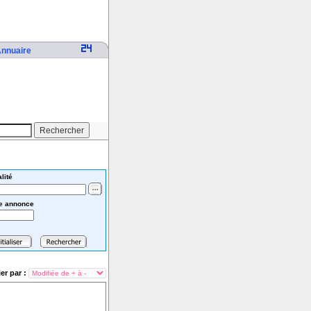
nnuaire
lité
e annonce
ier par :