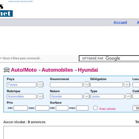
Accueil
A
> Vous n'êtes pas connecté.
Auto/Moto
Automobiles
Hyundai
>
>
Pays
Gouvernorat
Délégation
Loca
Rubrique
Nature
Type
Cod
Prix
Surface
min
max
min
max
Avec photo
Aucun résultat :
0
annonces
Tr