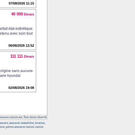
07/08/2026 11:15
40 000
Dinars
fait état esthétique
etenu avec soin tout
06/08/2026 12:52
111 111
Dinars
'origine sans aucune
aire hyundai
02/08/2026 19:08
nonces-tunisie.net, Tous droits réservés
 annonce, annonces immobilier, location,
isie, petites annonces tunisie, tunisie