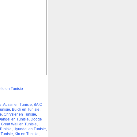
le en Tunisie
e
,
Austin en Tunisie
,
BAIC
unisie
,
Buick en Tunisie
,
e
,
Chrysler en Tunisie
,
angel en Tunisie
,
Dodge
,
Great Wall en Tunisie
,
unisie
,
Hyundai en Tunisie
,
 Tunisie
,
Kia en Tunisie
,