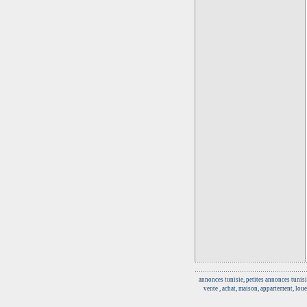
annonces tunisie, petites annonces tunisi
vente , achat, maison, appartement, loue