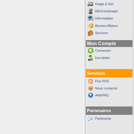
Image & Son
Eléctroménager
Informatique
Bonnes Affaires
Services
Mon Compte
Connexion
Inscription
Services
Flux RSS
Nous contacter
Aide/FAQ
Partenaires
Partenariat