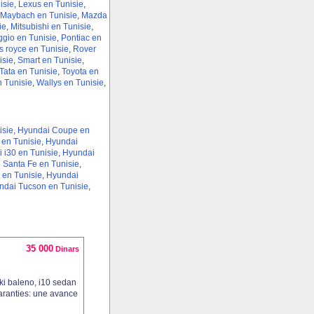
isie
,
Lexus en Tunisie
,
Maybach en Tunisie
,
Mazda
ie
,
Mitsubishi en Tunisie
,
ggio en Tunisie
,
Pontiac en
s royce en Tunisie
,
Rover
isie
,
Smart en Tunisie
,
Tata en Tunisie
,
Toyota en
n Tunisie
,
Wallys en Tunisie
,
isie
,
Hyundai Coupe en
 en Tunisie
,
Hyundai
 i30 en Tunisie
,
Hyundai
 Santa Fe en Tunisie
,
en Tunisie
,
Hyundai
ndai Tucson en Tunisie
,
35 000
Dinars
ki baleno, i10 sedan
aranties: une avance