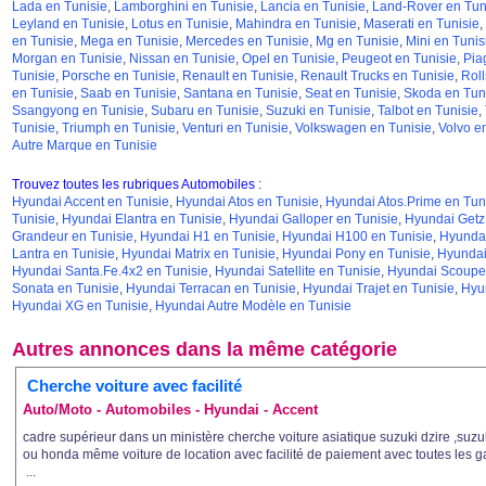
Lada en Tunisie
,
Lamborghini en Tunisie
,
Lancia en Tunisie
,
Land-Rover en Tun
Leyland en Tunisie
,
Lotus en Tunisie
,
Mahindra en Tunisie
,
Maserati en Tunisie
,
en Tunisie
,
Mega en Tunisie
,
Mercedes en Tunisie
,
Mg en Tunisie
,
Mini en Tunis
Morgan en Tunisie
,
Nissan en Tunisie
,
Opel en Tunisie
,
Peugeot en Tunisie
,
Pia
Tunisie
,
Porsche en Tunisie
,
Renault en Tunisie
,
Renault Trucks en Tunisie
,
Roll
en Tunisie
,
Saab en Tunisie
,
Santana en Tunisie
,
Seat en Tunisie
,
Skoda en Tun
Ssangyong en Tunisie
,
Subaru en Tunisie
,
Suzuki en Tunisie
,
Talbot en Tunisie
,
Tunisie
,
Triumph en Tunisie
,
Venturi en Tunisie
,
Volkswagen en Tunisie
,
Volvo e
Autre Marque en Tunisie
Trouvez toutes les rubriques Automobiles :
Hyundai Accent en Tunisie
,
Hyundai Atos en Tunisie
,
Hyundai Atos.Prime en Tun
Tunisie
,
Hyundai Elantra en Tunisie
,
Hyundai Galloper en Tunisie
,
Hyundai Getz
Grandeur en Tunisie
,
Hyundai H1 en Tunisie
,
Hyundai H100 en Tunisie
,
Hyundai
Lantra en Tunisie
,
Hyundai Matrix en Tunisie
,
Hyundai Pony en Tunisie
,
Hyundai
Hyundai Santa.Fe.4x2 en Tunisie
,
Hyundai Satellite en Tunisie
,
Hyundai Scoupe 
Sonata en Tunisie
,
Hyundai Terracan en Tunisie
,
Hyundai Trajet en Tunisie
,
Hyu
Hyundai XG en Tunisie
,
Hyundai Autre Modèle en Tunisie
Autres annonces dans la même catégorie
Cherche voiture avec facilité
Auto/Moto - Automobiles - Hyundai - Accent
cadre supérieur dans un ministère cherche voiture asiatique suzuki dzire ,suzu
ou honda même voiture de location avec facilité de paiement avec toutes les g
...